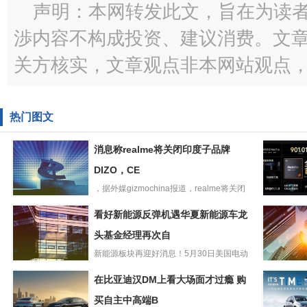
声明：本网转发此文，旨在为读
渉内容不构成投资、建议消费。文
关方核实，文章观点非本网站观点
热门图文
消息称realme将关闭印度子品牌
DIZO，CE
，据外媒gizmochina报道，realme将关闭
消息称realme将
在印度的子品...
2299元起
看好新能源反弹机遇华夏新能源车龙
关闭印度子品牌
iQOONeo
DIZO，CE
头基金经理再次自
机今晚首
新能源板块再迎好消息！5月30日美国电动
看好新能源反弹
汽车制造商特斯拉首席执行...
加速数据
在比亚迪汉DM上看大场面才过瘾 购
机遇华夏新能源
释放数据
车龙头基金经理
买自主中高端B
Element