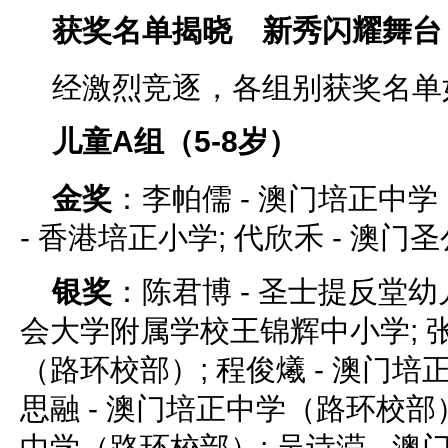
获奖名单揭晓 新秀闪耀舞台
经激烈竞逐，各组别获奖名单
儿童A组（5-8岁）
金奖
：李帕儒 - 澳门培正中学
- 香港培正小学; 代欣禾 - 澳门
银奖
：陈君博 - 圣士提反堂幼儿
会大学附属学校王锦辉中小学; 张
（路环校部）; 程俊爔 - 澳门培
思融 - 澳门培正中学（路环校部）
中学（路环校部）; 吴诗滢 - 澳