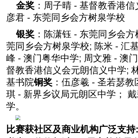
金奖
：周子晴 - 基督教香港信
彦君 - 东莞同乡会方树泉学校
银奖
：陈潇钰 - 东莞同乡会方树
莞同乡会方树泉学校; 陈米 - 汇
峰 - 澳门粤华中学; 周文雅 - 澳
督教香港信义会元朗信义中学; 林
基书院
铜奖
：伍彦羲 - 圣若瑟
琪 - 新界乡议局元朗区中学； 戴
学。
比赛获社区及商业机构广泛支持: