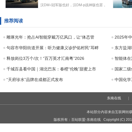
再次自
汉DM-i冠军版也好，汉DM-p战神版也罢，
在比亚迪汉DM上
都将领衔中国品牌完成...
四大智能
看大场面才过瘾
持，售价11
推荐阅读
购买自主中高端B
元起一汽
雕琢光年：抢占AI智能穿戴万亿风口，让“体态管
2025年
句容市华阳街道开展：听力健康义诊护佑村民“耳畔
东方盐湖
释放岗位3万个/次！“百万英才汇南粤”2026
智能体在
千城百县看中国｜湖北巴东：春橙“伦晚”甜蜜上市
国家二级
“天府珍水”品牌在成都正式发布
中国化学
东南在线
|
本站部分内容来自互联网转
版权所有：
百站联盟-东南在线
Copyright (C) 201