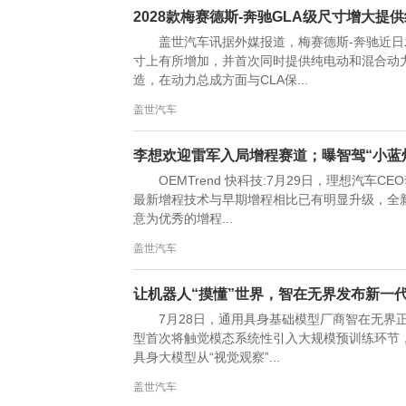
2028款梅赛德斯-奔驰GLA级尺寸增大
盖世汽车讯据外媒报道，梅赛德斯-奔驰近日发
寸上有所增加，并首次同时提供纯电动和混合动力
造，在动力总成方面与CLA保...
盖世汽车
李想欢迎雷军入局增程赛道；曝智驾“小蓝
OEMTrend 快科技:7月29日，理想汽
最新增程技术与早期增程相比已有明显升级，全新
意为优秀的增程...
盖世汽车
让机器人“摸懂”世界，智在无界发布新一代模型
7月28日，通用具身基础模型厂商智在无界正式
型首次将触觉模态系统性引入大规模预训练环节
具身大模型从“视觉观察”...
盖世汽车