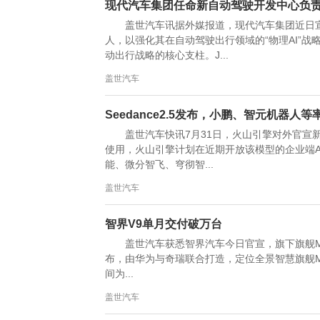
现代汽车集团任命新自动驾驶开发中心负
盖世汽车讯据外媒报道，现代汽车集团近日宣布
人，以强化其在自动驾驶出行领域的“物理AI”
动出行战略的核心支柱。J...
盖世汽车
Seedance2.5发布，小鹏、智元机器人
盖世汽车快讯7月31日，火山引擎对外官宣新一
使用，火山引擎计划在近期开放该模型的企业端A
能、微分智飞、穹彻智...
盖世汽车
智界V9单月交付破万台
盖世汽车获悉智界汽车今日官宣，旗下旗舰MPV
布，由华为与奇瑞联合打造，定位全景智慧旗舰MPV。
间为...
盖世汽车