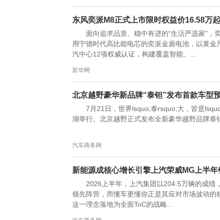
东风奕派M8正式上市限时权益价16.58万
面向追求品质、稳中有进的“生活严选家”，
用宁德时代高比能电芯的奕派金盾电池，以黄金
汽中心12项权威认证，构建覆盖智能、...
新华网
北京越野豪华新品牌“泰钽”发布首款车型预售
7月21日，世界lsquo;泰rsquo;大，皆是ls
湖举行。北京越野正式发布全新豪华越野品牌泰钽，
汽车商务网
新能源成核心增长引擎上汽荣威MG上半年销
2026上半年，上汽集团以204.5万辆的
领先阵营，而懂车更懂你正是其应对市场波动的
这一理念落地为全面ToC的战略...