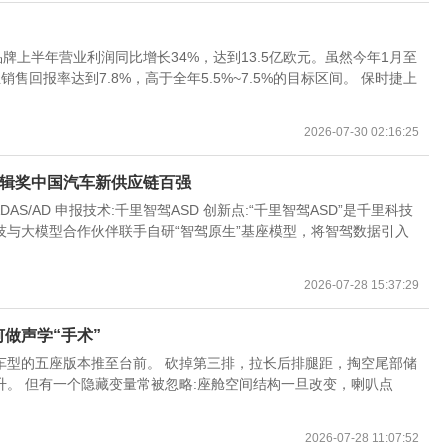
牌上半年营业利润同比增长34%，达到13.5亿欧元。虽然今年1月至
销售回报率达到7.8%，高于全年5.5%~7.5%的目标区间。 保时捷上
2026-07-30 02:16:25
届金辑奖中国汽车新供应链百强
AS/AD 申报技术:千里智驾ASD 创新点:“千里智驾ASD”是千里科技
与大模型合作伙伴联手自研“智驾原生”基座模型，将智驾数据引入
2026-07-28 15:37:29
做声学“手术”
车型的五座版本推至台前。 砍掉第三排，拉长后排腿距，掏空尾部储
。 但有一个隐藏变量常被忽略:座舱空间结构一旦改变，喇叭点
2026-07-28 11:07:52