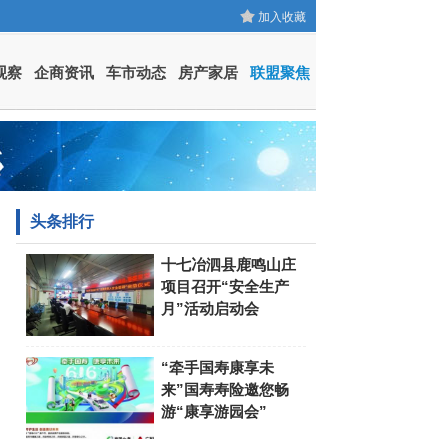
加入收藏
观察
企商资讯
车市动态
房产家居
联盟聚焦
头条排行
十七冶泗县鹿鸣山庄
项目召开“安全生产
月”活动启动会
“牵手国寿康享未
来”国寿寿险邀您畅
游“康享游园会”