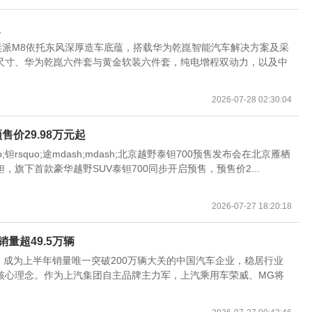
起
奕派M8依托东风深厚造车底蕴，搭载华为乾崑智能汽车解决方案及采
尺寸、华为乾崑六件套与黄金软装六件套，纯电增程双动力，以及中
2026-07-28 02:30:04
价29.98万元起
quo;钽rsquo;途mdash;mdash;北京越野泰钽700预售发布会在北京雁栖
旗下首款豪华越野SUV泰钽700同步开启预售，预售价2...
2026-07-27 18:20:18
量超49.5万辆
成绩，成为上半年销量唯一突破200万辆大关的中国汽车企业，稳居行业
核心理念。作为上汽集团自主品牌主力军，上汽乘用车荣威、MG将