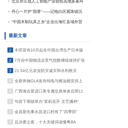
北京亦庄成人工智能产业创投高地多家AI
丹心一片护“国香”——记电白区观珠镇沉
“中国木制玩具之乡”企业出海忙县域外贸
最新文章
1
丰田宣布10月起在中国台湾生产日本版
2
7月份中国物流业景气指数继续保持扩张
3
21.54亿元农业防灾减灾和水利救灾
4
全新奔驰GLA发布纯电与燃油都安排上
5
广西海吉星进口果专属交易单体启用11
6
句容下蜀镇举办“茉莉花开·文艺播种”
7
金昌新先事永昌龙口村有了“四季田”
8
总决赛之夜，十大关键词读懂粤BA