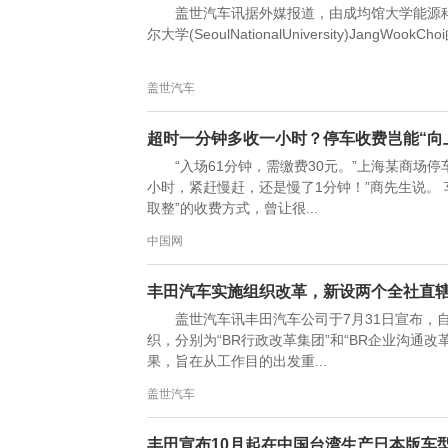
盖世汽车讯据外媒报道，由成均馆大学能源科学
尔大学(SeoulNationalUniversity)Ja
盖世汽车
超时一分钟多收一小时？停车收费岂能“向
“入场61分钟，需缴费30元。”上海某商场
小时，紧赶慢赶，还是慢了1分钟！”商先生说。
取整”的收费方式，曾让很...
中国网
丰田汽车实施组织改革，新设两个全社直辖
盖世汽车讯丰田汽车公司于7月31日宣布，自
织，分别为“BR行政改革集团”和“BR企业沟通
果，旨在从工作目的出发重...
盖世汽车
丰田宣布10月起在中国台湾生产日本版车