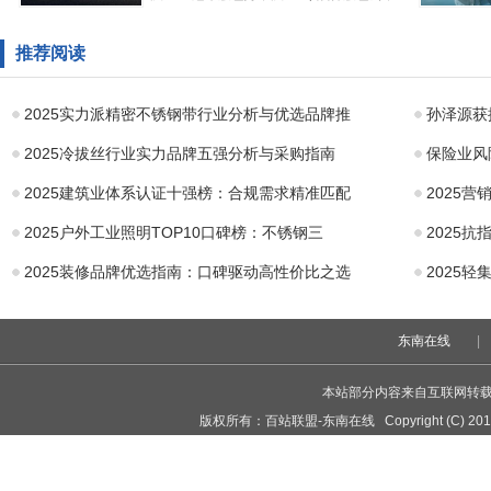
在比亚迪汉DM上
都将领衔中国品牌完成...
四大智能
看大场面才过瘾
持，售价11
推荐阅读
购买自主中高端B
元起一汽
2025实力派精密不锈钢带行业分析与优选品牌推
孙泽源获
2025冷拔丝行业实力品牌五强分析与采购指南
保险业风
2025建筑业体系认证十强榜：合规需求精准匹配
2025
2025户外工业照明TOP10口碑榜：不锈钢三
2025
2025装修品牌优选指南：口碑驱动高性价比之选
2025
东南在线
|
本站部分内容来自互联网转
版权所有：
百站联盟-东南在线
Copyright (C) 201