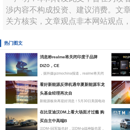
渉内容不构成投资、建议消费。文
关方核实，文章观点非本网站观点
热门图文
消息称realme将关闭印度子品牌
DIZO，CE
，据外媒gizmochina报道，realme将关闭
消息称realme将
在印度的子品...
2299元起
看好新能源反弹机遇华夏新能源车龙
关闭印度子品牌
iQOONeo
DIZO，CE
头基金经理再次自
机今晚首
新能源板块再迎好消息！5月30日美国电动
看好新能源反弹
汽车制造商特斯拉首席执行...
加速数据
在比亚迪汉DM上看大场面才过瘾 购
机遇华夏新能源
释放数据
车龙头基金经理
买自主中高端B
Element
再次自
汉DM-i冠军版也好，汉DM-p战神版也罢，